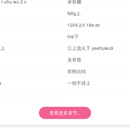
 uhu wu 2 c
录音棚
fallg上
1204上h 18a ac
hre下
火上
江上流火下 yeehuwu9
吴哥窟
下
存档点结
a
一丝不挂上
查看更多章节...