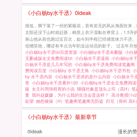
《小白杨by水千丞》0ldeak
很低，脚下落了一径的紫薇花，若有若无的风从海面吹来，
太阳还没下山时就赶路，棉质上衣汗湿黏在脊背上，1.5升
座山他从前也跑过近百次，如今到半程已经感觉体力不济。
也嘲笑他，哪还有半点当年职业运动员的影子。 过去年月他
小白杨by水千丞txt百度资源
小白杨by水千丞未删版
小白
无删减版全文免费阅读txt
小白杨水千丞漫画
小白杨by水
白杨水千丞是几几年写的
小白杨by水千丞免费阅读笔趣
费阅读百度
小白杨by 水千丞主角
小白杨by水千丞书包
小
by 水千丞内容
小白杨水千丞讲的是什么内容
小白杨水千
章
小白杨by水千丞番外120
小白杨by水千丞全文免费阅
版
女主叫周琦程宥的小说
聊骚对象是顶头上司（高H）笔
妻
我叫赵媛媛，为什么我的生活会是这样？
高冷教授(1v2
欲望
她想被操（H）笔趣阁笔趣阁无防盗
归兄（骨科 高h
《小白杨by水千丞》最新章节
0ldeak
漫长的