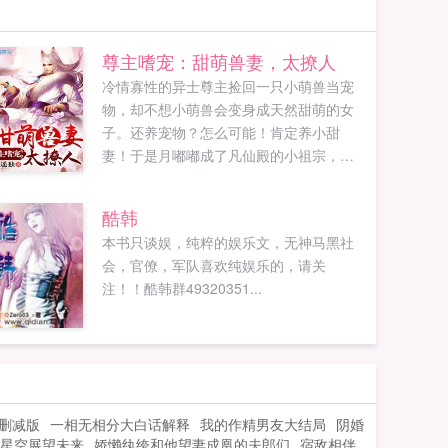
尊主嗜宠：甜萌兽妻，太撩人
冷情寡性的异士尊主捡回一只小萌兽当宠
物，却不想小萌兽会变身成天然甜萌的女
子。还养宠物？怎么可能！肯定养小甜
妻！于是月嘟嘟成了凡仙殿的小祖宗，可
是人兽有别，要如何相处相爱？简单，衣
来伸手饭来张口，众臣疼爱，暖夫君尊主
酷韩
狂宠，把她宠上天，日子自然过的美滋
本书只谈娱，纯粹的娱乐文，无神马黑社
滋。她看起来柔弱但可不是任人欺负的
会，官僚，军队喜欢纯娱乐的，请关
主，她人缘极好，遍地高人朋友，万千猛
注！！酷韩群49320351...
兽听令于她，火家秘宝在她手上，还有神
人经常送她神兵利器当玩具，更有护短的
尊主夫君护...
删减版
一相无相分大白话解释
我的作精男友大结局
阴婚
星空展望未来
娇懒纨绔和他望妻成凰的夫郎们
宿敌相伴