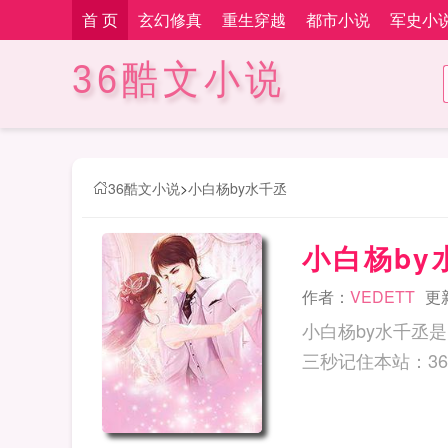
首 页
玄幻修真
重生穿越
都市小说
军史小
36酷文小说
36酷文小说
>
小白杨by水千丞
小白杨by
作者：
VEDETT
更新
小白杨by水千丞是