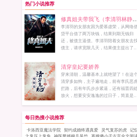
热门小说推荐
修真姐夫带我飞（李清羽林
李清羽的女朋友因为爱慕虚荣，从网络
贷平台借了两万块钱，结果到期无钱归
还，被债主逼债。李清羽陪着女朋友去
债主，请求宽限几天，结果债主提出了
个让李清羽的女朋友无法拒绝，却让李
羽万分羞辱的建议各位书友要是觉得绝
清穿皇妃要娇养
异瞳高手李清羽林静雅还不错的话请不
穿来清朝，温馨基本上就绝望了！在这
忘记向您QQ群和微博里的朋友推荐哦！..
清穿多如狗，主子遍地走，前有李氏恶
拦路，后有年氏步步紧逼，还有福晋四
放火，想要安安逸逸的过日子，简直是
如登天。论想要杀出重围，安稳度日，
么破...
每日热搜小说推荐
卡洛西亚魔法学院
契约成婚终遇真爱
灵气复苏的虎
记
之鬼压上鬼免
神医赘婿柳凡风竹
寡嫂傻小子古言全文阅