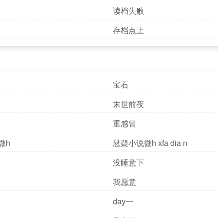
读档失败
中
存档点上
宝石
末世前夜
重感冒
微微h
悬疑小说微h xfa dia n
没睡意下
我愿意
day一