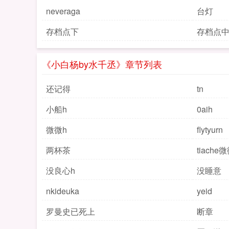
neveraga
台灯
存档点下
存档点
《小白杨by水千丞》章节列表
还记得
tn
小船h
0aih
微微h
flytyurn
两杯茶
tiache
没良心h
没睡意
nkideuka
yeid
罗曼史已死上
断章