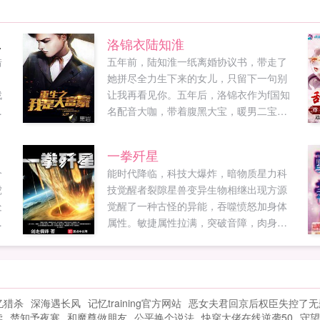
静雅）
洛锦衣陆知淮
借
五年前，陆知淮一纸离婚协议书，带走了
她拼尽全力生下来的女儿，只留下一句别
找
让我再看见你。五年后，洛锦衣作为f国知
一
名配音大咖，带着腹黑大宝，暖男二宝，
清
呆萌三宝霸气归来，某男才后知后觉。洛
品
锦衣追女儿，陆知淮追儿子，陆可可道这
一拳歼星
要
对cp，磕了！洛锦衣斗绿茶，陆知淮治绿
个
能时代降临，科技大爆炸，暗物质星力科
.
箭，洛执道后悔了吧，晚了！剩下俩宝拍
虎
技觉醒者裂隙星兽变异生物相继出现方源
手看热闹，某霸道陆总临危不惧，知难而
处
觉醒了一种古怪的异能，吞噬愤怒加身体
上...
难
属性。敏捷属性拉满，突破音障，肉身音
怎
巡航！力量属性拉满，暗物质龙拳，一拳
歼星！体魄属性拉满，铸就帝国壁垒，肉
身抗核弹！精神属性拉满，梦境入侵，潜
意识植入，思维控制注本书走从国从军路
忆猎杀
深海遇长风
记忆training官方网站
恶女夫君回京后权臣失控了无
线。导读第363章肉身音第426章强相互作
读
楚知予夜寒
和魔尊做朋友
公平换个说法
快穿大佬在线逆袭50
守望