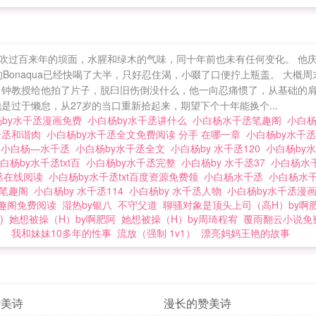
吹过百来年的坝面，水腥和绿木的气味，同十年前也未有任何变化。 他
的Bonaqua已经快喝了大半，只好忍住渴，小啜了口便拧上瓶盖。 大概
 钟教授给他拍了片子，脱臼旧伤倒没什么，他一向忍痛惯了，从基础的
是过于懒怠，从27岁的当口重新拾起来，期望下个十年能换个...
杨by水千丞漫画免费
小白杨by水千丞讲什么
小白杨水千丞笔趣阁
小白杨
千丞和谐肉
小白杨by水千丞全文免费阅读 分手 在哪一章
小白杨by水千
阁
小白杨—水千丞
小白杨by水千丞全文
小白杨by 水千丞120
小白杨by
白杨by水千丞txt百
小白杨by水千丞完整
小白杨by 水千丞37
小白杨水
丞在线阅读
小白杨by水千丞txt百度资源免费领
小白杨水千丞
小白杨水
读笔趣阁
小白杨by 水千丞114
小白杨by 水千丞人物
小白杨by水千丞漫
趣阁免费阅读
湿热by银八
不守父道
聊骚对象是顶头上司（高H）by啊
)
她想被操（H）by啊肥阿
她想被操（H）by周琦程宥
覆雨翻云小说免
）
我和妹妹10多年的性事
流放（强制 1v1）
漂亮妈妈王艳的故事
赞美诗
漫长的赞美诗