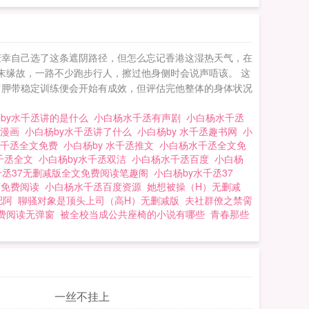
庆幸自己选了这条遮阴路径，但怎么忘记香港这湿热天气，在
周末缘故，一路不少跑步行人，擦过他身侧时会说声唔该。 这
肩胛带稳定训练便会开始有成效，但评估完他整体的身体状况
by水千丞讲的是什么
小白杨水千丞有声剧
小白杨水千丞
丞漫画
小白杨by水千丞讲了什么
小白杨by 水千丞趣书网
小
水千丞全文免费
小白杨by 水千丞推文
小白杨水千丞全文免
千丞全文
小白杨by水千丞双洁
小白杨水千丞百度
小白杨
千丞37无删减版全文免费阅读笔趣阁
小白杨by水千丞37
画免费阅读
小白杨水千丞百度资源
她想被操（H）无删减
肥阿
聊骚对象是顶头上司（高H）无删减版
夫社群僚之禁脔
费阅读无弹窗
被全校当成公共座椅的小说有哪些
青春那些
一丝不挂上