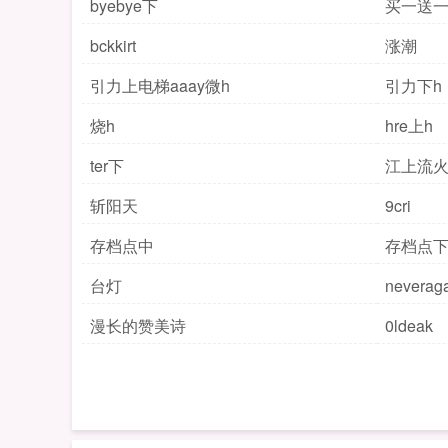
byebye下
买一送一 r
bckkirt
涨潮
引力上电梯aaay微h
引力下h
烧h
hre上h
ter下
江上流
斩阳天
9cri
存档点中
存档点
台灯
neverag
漫长的赞美诗
0ldeak