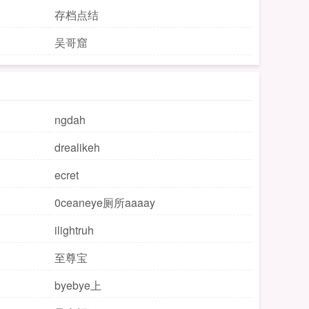
存档点结
吴哥窟
ngdah
drealikeh
ecret
0ceaneye厕所aaaay
ilightruh
至尊宝
byebye上