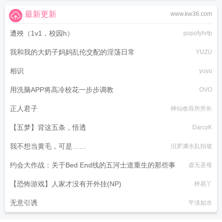
最新更新
www.kw36.com
遭殃（1v1，校园h）
popofyhrfp
我和我的大奶子妈妈乱伦交配的淫荡日常
YUZU
相识
yuyu
用洗脑APP将高冷校花一步步调教
OVO
正人君子
神仙收容所所长
【五梦】背这五条，悟透
DarcyK
我不想当黄毛，可是……
汨罗渊水乱拍坡
约会大作战：关于Bed End线的五河士道重生的那些事
虚无圣母
【恐怖游戏】人家才没有开外挂(NP)
梓易丫
无意引诱
平淡如水