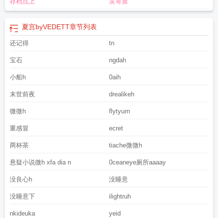
存档点上
吴哥窟
夏宫byVEDETT
章节列表
还记得
tn
宝石
ngdah
小船h
0aih
末世前夜
drealikeh
微微h
flytyurn
重感冒
ecret
两杯茶
tiache微微h
悬疑小说微h xfa dia n
0ceaneye厕所aaaay
没良心h
没睡意
没睡意下
ilightruh
nkideuka
yeid