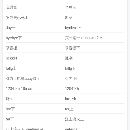
我愿意
至尊宝
罗曼史已死上
断章
day一
byebye上
byebye下
买一送一 r uhu wu 2 c
录音棚
录音棚下
bckkirt
涨潮
fallg上
fallg下
引力上电梯aaay微h
引力下h
1204上h 18a ac
1204下h
烧h
hre上h
hre下
ter上
ter下
江上流火上
江上流火下 yeehuwu9
yeterday