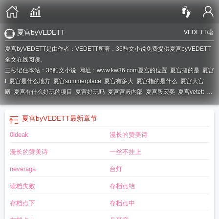
夏宫byVEDETT
VEDETT
/著
夏宫byVEDETT是由作者：VEDETT所著，36酷文小说免费提供夏宫byVEDETT
全文在线阅读。
三秒记住本站：36酷文小说 网址：www.kw36.com
夏宫的位置
夏宫指的是
夏宫
f
夏宫是什么地方
夏宫summerplace
夏宫有多大
夏宫指的是什么
夏宫大宫
殿
夏宫有什么好玩的项目
夏宫好玩吗
夏宫宫殿内部
夏宫段宏奕
夏宫vetett
夏
宫游玩攻略
夏宫在什么位置
夏宫的建筑
夏宫byVEDETT
最新章节
0ldeak
漫长的赞美诗
漫长的赞美诗
一丝不挂上
neveraga
台灯
读档失败
存档点结
存档点下
存档点中