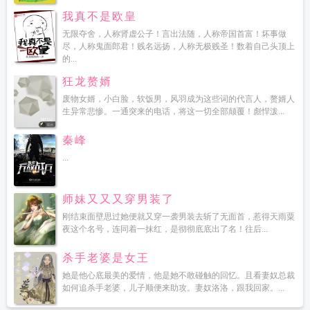
我真不是欧皇
无限夺舍，人称肾虚公子！言出法随，人称帝国首富！坏事做
尽，人称鬼面郎君！贱名远扬，人称无极贱圣！数着自己头顶上
的...
狂龙赘婿
废物女婿，小白脸，软饭男，风羽成为这些词的代言人，赘婿人
生异常悲惨。一通突来的电话，将这一切全部颠覆！彪悍泼...
秦峰
...
师妹又又又穿男装了
刚结束面壁思过她便就又穿一袭男装去斩了无面首，惹得天雨粟
夜这个名号，连同着一抹红，是彻彻底底出了名！往后...
杀手老婆是女王
她是他心底最美的爱情，他是她不敢碰触的回忆。且看妻奴总裁
如何追杀手老婆，儿子顺便来助攻。妻奴洛洛，跟我回家。...