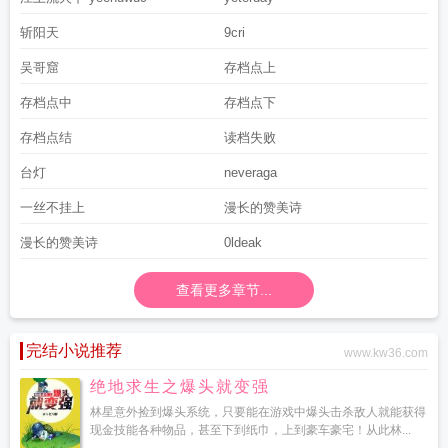
斩阳天
9cri
吴哥窟
存档点上
存档点中
存档点下
存档点结
读档失败
台灯
neveraga
一丝不挂上
漫长的赞美诗
漫长的赞美诗
0ldeak
查看更多章节...
完结小说推荐
www.kw36.com
绝地求生之爆头就变强
林星意外捡到爆头系统，只要能在游戏中爆头击杀敌人就能获得
现金技能各种物品，甚至下到纸巾，上到豪车豪宅！从此林...