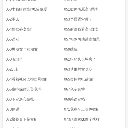
050求我给你高h帐篷做爱
051如你所愿高h绳缚
052承诺
053早晨舔穴微h
054情欲盛宴高h
055射给我看高h自渎
056送别
057相隔两地遥寄相思
058男朋友与女朋友
059端倪
060听墙角
061粉的队长塌房了
062八卦
063苹果的赏味期
064看着视频监控自慰微h
065失控的电话微h
066虞峥嵘你会娶我吗
067色令智昏
068下定决心结扎
069采访定档
070偶遇
071我在车上等你微h
072聚餐桌下足交h
073想给妹妹做个榜样