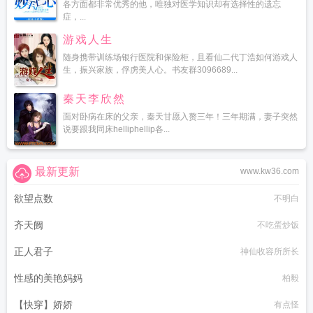
各方面都非常优秀的他，唯独对医学知识却有选择性的遗忘
症，...
游戏人生
随身携带训练场银行医院和保险柜，且看仙二代丁浩如何游戏人
生，振兴家族，俘虏美人心。书友群3096689...
秦天李欣然
面对卧病在床的父亲，秦天甘愿入赘三年！三年期满，妻子突然
说要跟我同床helliphellip各...
最新更新
www.kw36.com
欲望点数
不明白
齐天阙
不吃蛋炒饭
正人君子
神仙收容所所长
性感的美艳妈妈
柏毅
【快穿】娇娇
有点怪