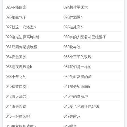
023不能回家
024想读军医大
025她生气了
026醉酒微h
027就这一次浴室h
028破处高h
029边走边操高h内射
030有的人醒着却已经醉了
031只因你是虞晚桐
032咬与咬
034夜色孤独
035小王子的玫瑰
036连夜爬床微h
037我们是一样的
038十年之约
039失而复得的爱
040检查口交h
041加分项舔胸h
042情人舔穴h
043他的洛丽塔
044街头采访
045爱也兄妹恨也兄妹
046一起痛苦吧
047去露营
048更衣间把戏微h
049喂食