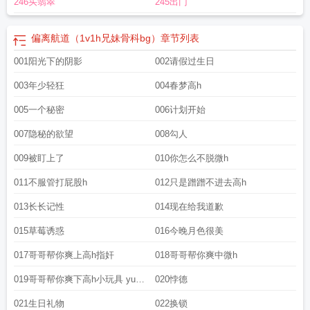
246买翡翠
245出门
偏离航道（1v1h兄妹骨科bg）
章节列表
001阳光下的阴影
002请假过生日
003年少轻狂
004春梦高h
005一个秘密
006计划开始
007隐秘的欲望
008勾人
009被盯上了
010你怎么不脱微h
011不服管打屁股h
012只是蹭蹭不进去高h
013长长记性
014现在给我道歉
015草莓诱惑
016今晚月色很美
017哥哥帮你爽上高h指奸
018哥哥帮你爽中微h
019哥哥帮你爽下高h小玩具 yu
020悖德
wan g
021生日礼物
022换锁