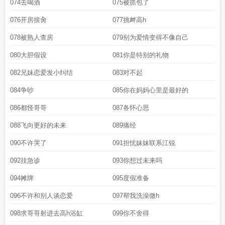
074去喝酒
075被抓包了
076开房挨肏
077挑衅高h
078被熟人查房
079别为爱情变得不像自己
080大胆假设
081你是特别的礼物
082兄妹恋爱发小纠结
083对不起
084争吵
085你在妈妈心里是最好的
086都怪哥哥
087各怀心思
088飞向更好的未来
089痛经
090不许哭了
091担忧妹妹联系江锐
092挂急诊
093你想过未来吗
094摊牌
095度假准备
096不许和别人谈恋爱
097帮我洗澡微h
098求哥哥射进去高h浴缸
099你不舍得