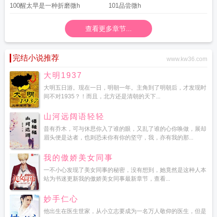
100醒太早是一种折磨微h
101品尝微h
查看更多章节...
完结小说推荐
www.kw36.com
大明1937
大明五日游。现在一日，明朝一年。主角到了明朝后，才发现时
间不对1935？！而且，北方还是清朝的天下...
山河远阔语轻轻
昔有乔木，可与休思你入了谁的眼，又乱了谁的心你唤做，展却
眉头便是达者，也则恐未你有你的坚守，我，亦有我的那...
我的傲娇美女同事
一不小心发现了美女同事的秘密，没有想到，她竟然是这种人本
站为书迷更新我的傲娇美女同事最新章节，查看...
妙手仁心
他出生在医生世家，从小立志要成为一名万人敬仰的医生，但是