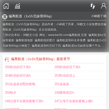
偏离航道（1v1h兄妹骨科bg）
小林困了
/著
偏离航道（1v1h兄妹骨科bg）是由作者：小林困了所著，36酷文小说免费提供偏
离航道（1v1h兄妹骨科bg）全文在线阅读。
三秒记住本站：36酷文小说 网址：www.kw36.com
偏离航线 百度
偏离航道by兄
妹骨最新
偏离航线电影
偏离航线的图片
偏离航道骨科全本免费
偏离航道(1v1h
兄妹骨科bg)小林困了
偏离航道骨科完结了吗
偏离航道by兄妹骨在哪个平台
看
偏离航线的英文
航道偏离txt
偏离航线什么意思
偏离航道 骨科
电影偏离航
线
电影偏离航道
偏离航线
航道偏离
偏离航道在线阅读
偏离航道by兄妹骨更新
偏离航道（1v1h兄妹骨科bg）
最新章节
进度
偏离航道(1v1h兄妹骨科bg)作者小林困了/著
偏离航线二战电影在线观
255听你的话下高h
255听你的话下高h
看
偏离航线的句子
偏离航路的后果
偏离航道骨科盘
偏离航道(1v1h兄妹骨科
bg) 第103章
偏离航道是什么意思啊
偏离航线/航路或应飞航迹
偏离航线是什么
254听你的话中高h
253听你的话上
意思
偏离航道免费
偏离航线在线观看
偏离航线英语怎么说
偏离航道兄妹最
新
偏离航道是什么意思
偏离航道骨科免费
偏离航线 rmvb
偏离航线的英文短
252在温泉别墅的夜晚
251温泉游
语
偏离航道骨科兄妹
番外偏离航道
偏离航向是什么意思
偏离航线的你什么意
250除夕
249露骨戏言h
思
248父母不在家的夜晚下高h
247父母不在家的夜晚上微h