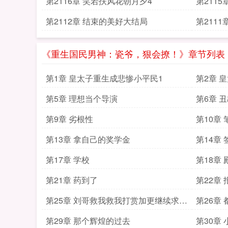
第2116章 笑若扶风花朝月夕4
第211
第2112章 结束的美好大结局
第211
《重生国民男神：瓷爷，狠会撩！》章节列表
第1章 皇太子重生成悲惨小平民1
第2章 
第5章 理想当个导演
第6章 
第9章 劣根性
第10章
第13章 拿自己的奖学金
第14章
第17章 学校
第18章
第21章 药到了
第22章
第25章 刘哥救我救我打赏加更继续求推
第26章
荐票么么哒
第29章 那个辉煌的过去
第30章