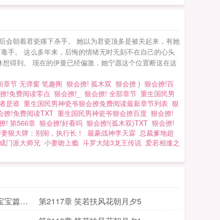
后会朝着君瓷痛下杀手。 她以为君瓷顶多是被关起来，有她
毒手。 这么多年来，后悔的情绪无时无刻不在自己的心头
休想得到。 现在的伊曼已经偏激，她宁愿这个位置断送在这
最新章节 无弹窗 笔趣阁
狠会撩! 孤木双
狠会撩 )
狠会撩!百
撩!免费阅读零点
狠会撩!_
狠会撩! 全部章节
重生国民男
作者是谁
重生国民男神瓷爷狠会撩免费阅读最新章节列表
狠
会撩!免费阅读TXT
重生国民男神瓷爷狠会撩百度
狠会撩!
撩! 第566章
狠会撩!好看吗
狠会撩!(孤木双)TXT
狠会撩!
娇妻狠大牌：别闹，执行长！
最豪战神李天霖
总裁爹地超
成门派大师兄
小妻吻上瘾
斗罗大陆3龙王传说
爱若相逢之
6宝宝篇完
第2117章 笑若扶风花朝月夕5