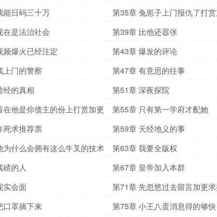
 我能日码三十万
第35章 兔崽子上门报仇了打
推荐票
 现在是法治社会
第39章 比他还嚣张
 视频爆火已经注定
第43章 爆发的评论
 找上门的警察
第47章 有意思的往事
 曾经的真相
第51章 深夜探院
 看在他是你债主的份上打赏加更
第55章 只有第一学府才配她
 作死求推荐票
第59章 天经地义的事
 他为什么会拥有这么牛叉的技术
第63章 我要全版权
 找碴的人
第67章 皇帝加入本群
 现实会面
第71章 先忽悠过去留言加更
 把口罩摘下来
第75章 小王八蛋消息得的够快