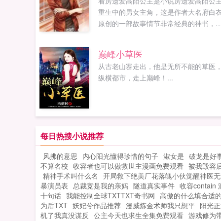
看房遗爱高阳公主是小说房遗爱高阳公
重生中的男女主角，这是作者大名府白
原创的一部故事情节非常经典的神书，
前正在火热的推广中，喜欢这类型小说
可以来了解下！意外穿越到了大唐，却
巅峰小草医
想到成为了史上第一窝囊驸马爷房遗爱
从古老山寨走出，他是无所不能的草医
一想到这个历史上头顶草原的驸马爷，
纵横都市，走上巅峰！...
生的房遗爱感觉生活对他太不友好了...
每日热搜小说推荐
风拂的意思
内心阳光懂得珍惜的句子
淑女是
破龙是好
不算名校
收容者也可以做救世主漫画免费观看
被我毁容后
精神手术叫什么名
开局救下绝美厂花落魄小伙觉醒神医无
暴演员表
总裁竞是我的亲妈
隧道真实事件
收容contain
十句话
我能控制全球TXTTXT奇书网
高傲的什么填合适
为后TXT
妖妃兮作品推荐
漫威炼金术师我只想平
阳光正
机了我真没谋反
公主今天也求生全集免费观看
游戏修为