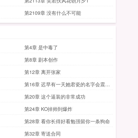
第2113章 笑若扶风花朝月夕1
第2109章 没有什么不可能
第4章 是中毒了
第8章 剧本创作
第12章 离开张家
第16章 迟早有一天她君瓷的名字会震慑
整个世界
第20章 这个逼装的非常成功
第24章 KO掉帅到爆炸
第28章 看你长得好看勉强留你一条狗命
第32章 寄送合同