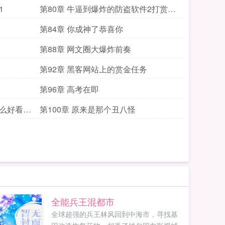
1
第80章 牛逼到爆炸的防盗软件2打赏加
更
第84章 你成神了恭喜你
第88章 网文圈大爆炸前奏
第92章 黑客网站上的赏金任务
第96章 高考在即
这么好看的
第100章 原来是那个丑八怪
全能兵王混都市
全球超强的兵王林风回到中海市，寻找基