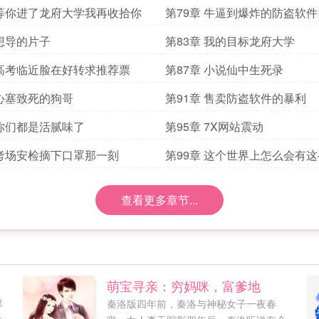
 等你进了龙府大学我再收拾你
第79章 牛逼到爆炸的防盗软件
 想导的片子
第83章 我的目标龙府大学
 高考临近脸在好转求推荐票
第87章 小说仙中生死录
 心塞致死的狗哥
第91章 售卖防盗软件的暴利
 你们都是活腻味了
第95章 7X网站震动
 考场安检摘下口罩那一刻
第99章 这个世界上怎么会有
人啊
查看更多章节...
萌宝寻亲：穷妈咪，富爹地
哪
秦洛版四年前，秦洛与神秘女子一夜春