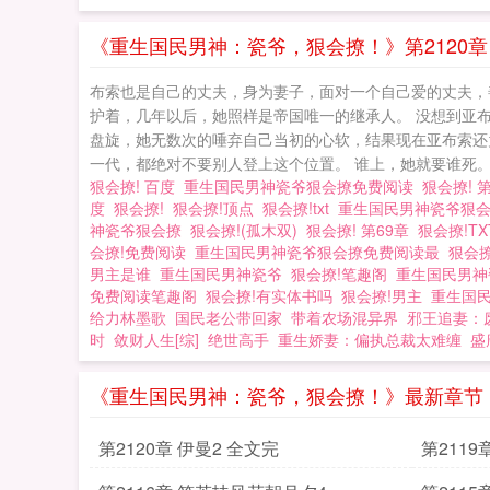
撩！
《重生国民男神：瓷爷，狠会撩！》第2120章 
布索也是自己的丈夫，身为妻子，面对一个自己爱的丈夫，
护着，几年以后，她照样是帝国唯一的继承人。 没想到亚
盘旋，她无数次的唾弃自己当初的心软，结果现在亚布索还
一代，都绝对不要别人登上这个位置。 谁上，她就要谁死。 
狠会撩! 百度
重生国民男神瓷爷狠会撩免费阅读
狠会撩! 
度
狠会撩!
狠会撩!顶点
狠会撩!txt
重生国民男神瓷爷狠
神瓷爷狠会撩
狠会撩!(孤木双)
狠会撩! 第69章
狠会撩!T
会撩!免费阅读
重生国民男神瓷爷狠会撩免费阅读最
狠会
男主是谁
重生国民男神瓷爷
狠会撩!笔趣阁
重生国民男
免费阅读笔趣阁
狠会撩!有实体书吗
狠会撩!男主
重生国
给力林墨歌
国民老公带回家
带着农场混异界
邪王追妻：
时
敛财人生[综]
绝世高手
重生娇妻：偏执总裁太难缠
盛
《重生国民男神：瓷爷，狠会撩！》最新章节
第2120章 伊曼2 全文完
第2119