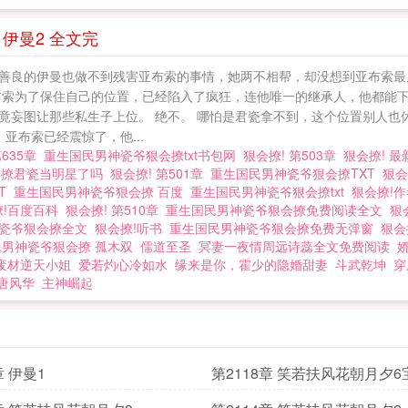
伊曼2 全文完
善良的伊曼也做不到残害亚布索的事情，她两不相帮，却没想到亚布索最
布索为了保住自己的位置，已经陷入了疯狂，连他唯一的继承人，他都能下
竟妄图让那些私生子上位。 绝不。 哪怕是君瓷拿不到，这个位置别人也
亚布索已经震惊了，他...
第635章
重生国民男神瓷爷狠会撩txt书包网
狠会撩! 第503章
狠会撩! 
会撩君瓷当明星了吗
狠会撩! 第501章
重生国民男神瓷爷狠会撩TXT
狠会
XT
重生国民男神瓷爷狠会撩 百度
重生国民男神瓷爷狠会撩txt
狠会撩!
撩!百度百科
狠会撩! 第510章
重生国民男神瓷爷狠会撩免费阅读全文
狠
神瓷爷狠会撩全文
狠会撩!听书
重生国民男神瓷爷狠会撩免费无弹窗
狠会
民男神瓷爷狠会撩 孤木双
儒道至圣
冥妻一夜情周远诗蕊全文免费阅读
废材逆天小姐
爱若灼心冷如水
缘来是你，霍少的隐婚甜妻
斗武乾坤
穿
唐风华
主神崛起
章 伊曼1
第2118章 笑若扶风花朝月夕
结