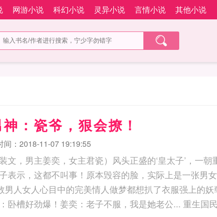
说
网游小说
科幻小说
灵异小说
言情小说
其他小说
男神：瓷爷，狠会撩！
：2018-11-07 19:19:55
装文，男主姜奕，女主君瓷）风头正盛的‘皇太子’，一朝
子表示，这都不叫事！原本毁容的脸，实际上是一张男女
无数男人女人心目中的完美情人做梦都想扒了衣服强上的妖
劲爆！姜奕：老子不服，我是她老公... 重生国民男神：瓷爷，狠会