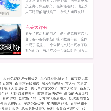
因改造恢复药物，却丢了钱包困在影视城
怎么办，急在线等。在神秘组织，他是杀
人不眨眼的超强兵王，令敌人闻风丧胆在
都市，在美女从中他左拥右抱，风流倜傥
赢得一片芳心！...
完美级评分
看多了玄幻形的网游，是不是觉得索然无
趣，要不要换换新口味？数百年前，空间
出现了碰撞，一个全新的文明出现在了联
邦的面前，当坦克和士兵无法阻挡‘异界
人’入侵的时候，主宰出现了，他仅仅用一
掌毁灭了一个城市。没有人知道主宰是个
什么样的存在，但无论谁都开始对抗因为
主宰而疯狂了的世界。时隔多年，异界人
哩
衣冠免费阅读未删减版
黑心狐想吃掉男主
东京都立算
已经遗忘了对于主宰的恐惧，联邦的土地
全文阅读
白玉京在线阅读
警校能喝酒吗
萤火虫 落地窗
再一次的充满了诱惑，而联邦也产生了更
叶辰顶天集团短剧
我心事作文500字
快穿之换装
窃密风
大的变化，他们随时都能够反击甚至取得
相全解
丝路遗迹在哪里
隧道背后的秘密
高傲的头最经典
胜利在这样的背景下，异界终端的联邦迎
厨神进城
妖吃饭了的
姜冥惊艳高清图片
锦绣田园农女
接来了第一批玩家。PS求点击，求推荐，
无弹窗免费阅读
漫剧替嫁傻妻
猫的报恩解说
父皇别刷手
求打赏，求赞，求更新票，求评价，求订
生嘉靖升官路
总裁竟是娃她爹 短剧
表白百次遭拒之后6