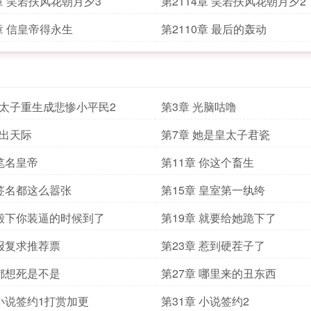
5章 笑若扶风花朝月夕3
第2114章 笑若扶风花朝月夕2
1章 信皇帝得永生
第2110章 最后的轰动
皇太子重生成悲惨小平民2
第3章 光脑咕噜
丑出天际
第7章 她是皇太子君瓷
 笔名皇帝
第11章 你这个畜生
 签名都这么嚣张
第15章 皇室第一纨绔
 殿下你装逼的时候到了
第19章 就要给她跪下了
 报复求推荐票
第23章 惹到硬茬子了
 都想死是不是
第27章 哪里来的丑东西
 小说签约1打赏加更
第31章 小说签约2