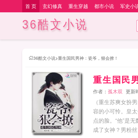
首 页
玄幻修真
重生穿越
都市小说
军史小
36酷文小说
36酷文小说
>
重生国民男神：瓷爷，狠会撩！
重生国民
作者：
孤木双
更新时间
（重生苏爽女扮男
容的小可怜。皇太
点的脸。“他”是
成了女神？男粉丝：卧槽好