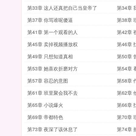
第33章 这人还真把自己当皇帝了
第34章
第37章 你骂谁呢傻逼
第38章
第41章 第一个观看的人
第42章
第45章 卖掉视频播放权
第46章
第49章 只想知道真相
第50章
第53章 她喜欢折磨对方
第54章
第57章 容忍的意图
第58章
第61章 班里聚会我不去
第62章
第65章 小说爆火
第66章
第69章 帝都特色
第70章
第73章 夜深了该休息了
第74章