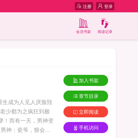
注册
登录
会员书架
阅读记录
加入书架
章节目录
重生成为人见人厌脸毁
老少都为之疯狂到极
立即阅读
孽！而有一天，男神变
手机访问