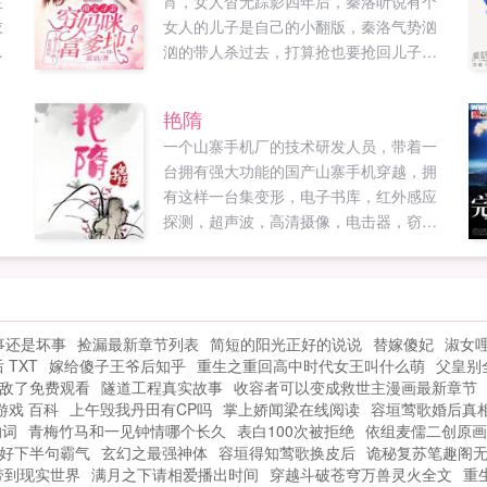
主
宵，女人杳无踪影四年后，秦洛听说有个
衣
女人的儿子是自己的小翻版，秦洛气势汹
目
汹的带人杀过去，打算抢也要抢回儿子，
的
结果黎非豪气拍下儿子，给我一百万，儿
没
子归你！秦洛这么简单？说好的我抢儿子
艳隋
。
你死也不给，女人，给我按套路来！黎非
，
一个山寨手机厂的技术研发人员，带着一
重
版秦洛拍下一百万，去母留子，黎非想，
台拥有强大功能的国产山寨手机穿越，拥
好，今天你对我弃之不理，明天我就叫你
有这样一台集变形，电子书库，红外感应
高攀不起结果后来的后来，秦洛天天捧着
探测，超声波，高清摄像，电击器，窃听
户口本跟着黎非的烧烤摊，跪求领证。老
器等等强大功能的手机回到过去，会让这
婆，再不领我们姑娘又要黑户了！嗯，最
个时代发生怎么样翻天覆地的变化？他无
后是真特么香！...
意间改变了历史的走向，让历史与他印象
中变得不再吻合，曾经以为的英雄豪杰，
事还是坏事
捡漏最新章节列表
简短的阳光正好的说说
替嫁傻妃
淑女
旷世明君，都不是他所熟悉的形象，相亲
 TXT
嫁给傻子王爷后知乎
重生之重回高中时代女王叫什么萌
父皇别
失败二十次的他跌摸滚打中拥有了令人艳
敌了免费观看
隧道工程真实故事
收容者可以变成救世主漫画最新章节
羡的娇妻美妾，然而也因此惹来那些权贵
 游戏 百科
上午毁我丹田有CP吗
掌上娇闻梁在线阅读
容垣莺歌婚后真
枭雄的觊觎垂涎，原本无欲无求的他，为
的词
青梅竹马和一见钟情哪个长久
表白100次被拒绝
依组麦儒二创原画
了守护自己心爱的女人，渐渐地被形势逼
好下半句霸气
玄幻之最强神体
容垣得知莺歌换皮后
诡秘复苏笔趣阁
着走上了一条争权夺势的不归路。...
带到现实世界
满月之下请相爱播出时间
穿越斗破苍穹万兽灵火全文
重