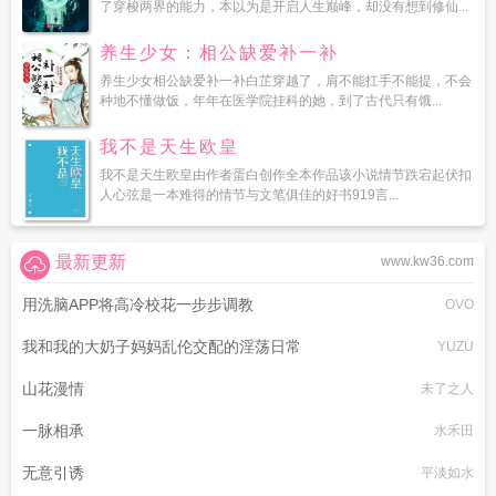
了穿梭两界的能力，本以为是开启人生巅峰，却没有想到修仙...
养生少女：相公缺爱补一补
养生少女相公缺爱补一补白芷穿越了，肩不能扛手不能提，不会
种地不懂做饭，年年在医学院挂科的她，到了古代只有饿...
我不是天生欧皇
我不是天生欧皇由作者蛋白创作全本作品该小说情节跌宕起伏扣
人心弦是一本难得的情节与文笔俱佳的好书919言...
最新更新
www.kw36.com
用洗脑APP将高冷校花一步步调教
OVO
我和我的大奶子妈妈乱伦交配的淫荡日常
YUZU
山花漫情
未了之人
一脉相承
水禾田
无意引诱
平淡如水