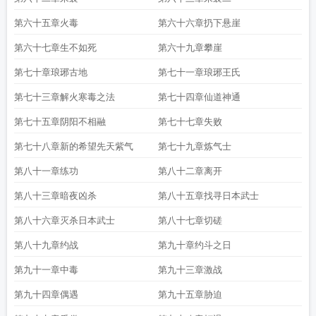
第六十五章火毒
第六十六章扔下悬崖
第六十七章生不如死
第六十九章攀崖
第七十章琅琊古地
第七十一章琅琊王氏
第七十三章解火寒毒之法
第七十四章仙道神通
第七十五章阴阳不相融
第七十七章失败
第七十八章新的希望先天紫气
第七十九章炼气士
第八十一章练功
第八十二章离开
第八十三章暗夜凶杀
第八十五章找寻日本武士
第八十六章灭杀日本武士
第八十七章切磋
第八十九章约战
第九十章约斗之日
第九十一章中毒
第九十三章激战
第九十四章偶遇
第九十五章胁迫