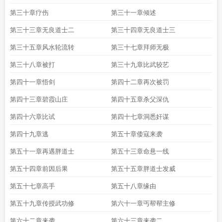
第三十章疗伤
第三十一章倾述
第三十三章无良道士二
第三十四章无良道士三
第三十五章风水轮流转
第三十七章拜师无极
第三十八章被打
第三十九章比武较艺
第四十一章悟剑
第四十二章再次被罚
第四十三章碧霞山庄
第四十五章杀父深仇
第四十六章比试
第四十七章洞悉奸谋
第四十九章逃
第五十章倭寇来袭
第五十一章再遇胖道士
第五十三章命悬一线
第五十四章前因后果
第五十五章胖道士发威
第五十七章高手
第五十八章缘由
第五十九章传授武功修
第六十一章丐帮帮主修
第六十二章来袭
第六十三章来袭二