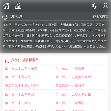
六御江湖
神之哀伤
/著
（本书：历史+武侠+玄幻+仙侠+抗日神剧）大明永乐年间，国富民强，万国来
朝，然内忧外患始终不绝，武林中，各门派争权夺利，意欲称霸天下。民间更有
白莲教起义作乱。日本国在侧虎视眈眈，沿海倭寇作乱，屠杀百姓。南方安南时
刻发生暴乱。西方帖木儿等国狼子野心，意欲反明复元。北方蒙古虽然分裂成鞑
靼、瓦剌和兀良哈三部，但却时常侵犯...
六御为什么变成四御
六御四御
六御是
哪六个
这就是江湖御马3
放置江湖六转
六御职责
放置江湖第六关
六御有没有
女主
六御分别掌管什么详细
六御是指什么
六御分别管什么
六御是什么意思
江
六御江湖
最新章节
湖六女侠
六御还是四御
龙御江湖升级版
六御谁最厉害
六御指的是哪几位神
第二百三十三章大结局
第二百三十一章炮轰
仙
这就是江湖御马8
血狱江湖
六御
六御图片
六御地位
江湖悠悠第六关
六御
和四御
六御txt
六御全集
一剑御江湖
血御江湖免费观看
六御by
六御江湖txt
六
第二百三十章自尽
第二百二十九章黄雀在后
御的御是什么意思
这就是江湖御敌
爆炒江湖 御前
六御江湖 神之哀伤
六御的徒
弟是谁
这就是江湖御马9
六御是哪六御
江湖六兄弟
六御是谁
这就是江湖御马
第二百二十七章大展神功
第二百二十六章行动
5
这就是江湖御马
血御江湖
江湖悠悠侠道第六关
六御大帝分别掌管什么
画江
第二百二十五章商议
第二百二十三章大事发生
湖之不良人第六季
六御百度百科
六御怎么样
六御江湖百度百科
这就是江湖 御
马
六御讲的是什么
六御起点
江湖六凤免费阅读
六御好看吗
这就是江湖御
六
第二百二十二章恨
第二百二十一章遇旧
御有女主吗
六御彼此都认识吗
六御与四御
六御全称
六御剑阵容
放置江湖第六