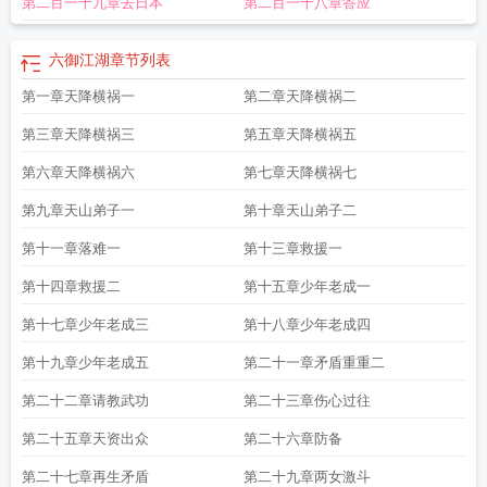
第二百一十九章去日本
第二百一十八章答应
章
六御指的是什么
这就是江湖御马1
江湖御侠客
神剑御江湖
江湖之不良人
六
爆炒江湖御前
御剑江湖攻略
江湖不良人第六季
放置江湖御龙
这就是江湖破
御
这就是江湖御马7
六御的职责
六御分别掌管什么
放置江湖第六
这就是江湖
六御江湖
章节列表
御马4
我来自江湖御气
这就是江湖 破御
六御都是谁
六御的简介
御江湖什么意
第一章天降横祸一
第二章天降横祸二
思
权御江湖
六御百科
第三章天降横祸三
第五章天降横祸五
第六章天降横祸六
第七章天降横祸七
第九章天山弟子一
第十章天山弟子二
第十一章落难一
第十三章救援一
第十四章救援二
第十五章少年老成一
第十七章少年老成三
第十八章少年老成四
第十九章少年老成五
第二十一章矛盾重重二
第二十二章请教武功
第二十三章伤心过往
第二十五章天资出众
第二十六章防备
第二十七章再生矛盾
第二十九章两女激斗