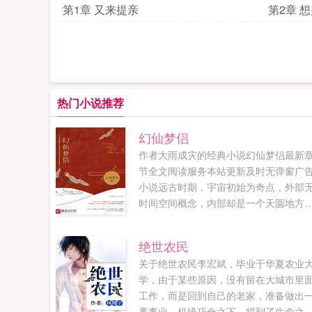
第1章 又来提亲
第2章 
热门小说推荐
幻仙梦侣
作者大雨成灾的经典小说幻仙梦侣最新
节全文阅读服务本站更新及时无弹窗广
小说远古时期，宇宙初始为奇点，外部
时间空间概念，内部却是一个天圆地方
空间，所谓须弥藏芥子便是源于此。空
内生有神魔，这些神魔天生天养具有强
绝世农民
道纹，手可摘星辰腹可吞山河，举手间
关于绝世农民李宏斌，毕业于华夏农业
辰幻灭。但是正因为无需努力便具备强
学，由于某些原因，没有留在大城市里
力量，这些神魔无所顾忌无法无天喜怒
工作，而是回到自己的老家，准备做出
常，天天意气用事整脸讨面，一言不合
番事业。机缘巧合之下，得到了生命之