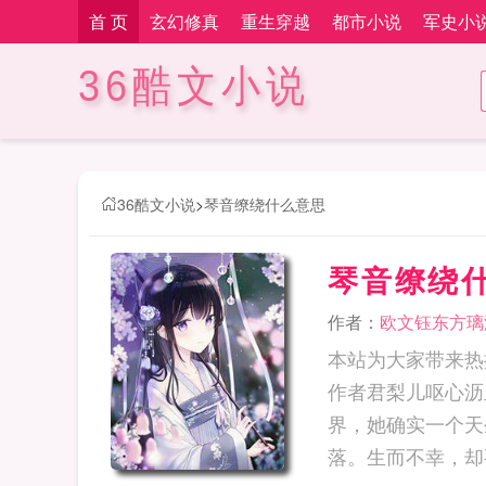
首 页
玄幻修真
重生穿越
都市小说
军史小
36酷文小说
36酷文小说
>
琴音缭绕什么意思
琴音缭绕
作者：
欧文钰东方璃
本站为大家带来热
作者君梨儿呕心沥
界，她确实一个天