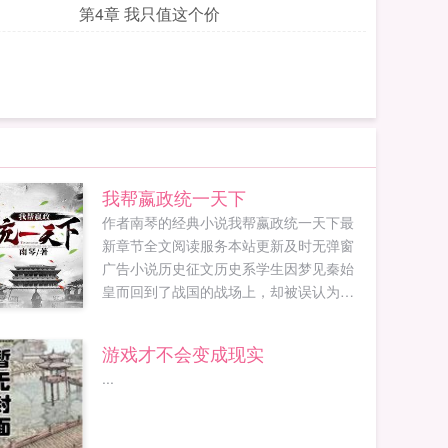
第4章 我只值这个价
我帮嬴政统一天下
作者南琴的经典小说我帮嬴政统一天下最
新章节全文阅读服务本站更新及时无弹窗
广告小说历史征文历史系学生因梦见秦始
皇而回到了战国的战场上，却被误认为逃
兵等候斩首。他不想死，巧遇秦王以智谋
换取活命的机会。看我杀敌赎罪！看我智
游戏才不会变成现实
擒长安君！以战功赢来秦王嬴政的私臣，
...
看我如何打压吕不韦，如何智斗嫪毐，如
何助秦王嬴政横扫六合，统一天下！...