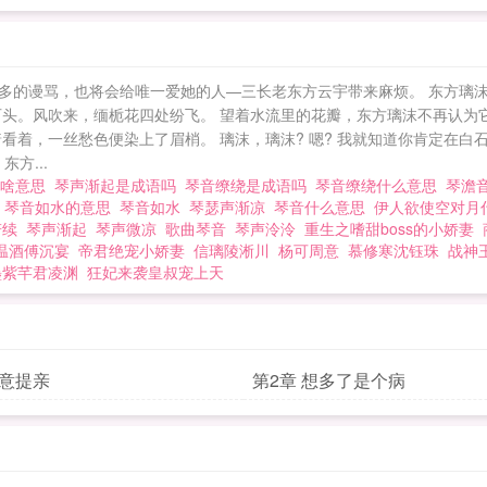
多的谩骂，也将会给唯一爱她的人—三长老东方云宇带来麻烦。 东方璃
石头。风吹来，缅栀花四处纷飞。 望着水流里的花瓣，东方璃沫不再认为
看着，一丝愁色便染上了眉梢。 璃沫，璃沫? 嗯? 我就知道你肯定在白
方...
瑟啥意思
琴声渐起是成语吗
琴音缭绕是成语吗
琴音缭绕什么意思
琴澹
?
琴音如水的意思
琴音如水
琴瑟声渐凉
琴音什么意思
伊人欲使空对月
若续
琴声渐起
琴声微凉
歌曲琴音
琴声泠泠
重生之嗜甜boss的小娇妻
温酒傅沉宴
帝君绝宠小娇妻
信璃陵淅川
杨可周意
慕修寒沈钰珠
战神
墨紫芊君凌渊
狂妃来袭皇叔宠上天
同意提亲
第2章 想多了是个病