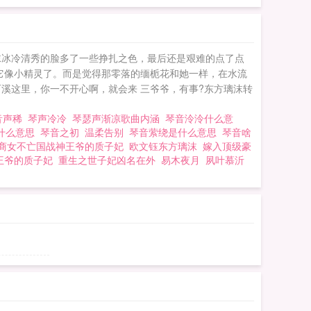
沫冰冷清秀的脸多了一些挣扎之色，最后还是艰难的点了点
它像小精灵了。而是觉得那零落的缅栀花和她一样，在水流
石溪这里，你一不开心啊，就会来 三爷爷，有事?东方璃沫转
音声稀
琴声冷冷
琴瑟声渐凉歌曲内涵
琴音泠泠什么意
什么意思
琴音之初
温柔告别
琴音萦绕是什么意思
琴音啥
商女不亡国战神王爷的质子妃
欧文钰东方璃沫
嫁入顶级豪
王爷的质子妃
重生之世子妃凶名在外
易木夜月
夙叶慕沂