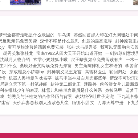
，
天
命，才是这茫茫星域真正的主人！—买断
无
作品，品质保证—已在纵横完本两部玄幻
.
异世作品魔武风神龙魂剑士，无TJ烂尾记
录，买断作品，质量保证，还请放心阅
梦想全都带走吧是什么歌里的
牛岛满
蓦然回首那人却在灯火阑珊处中
读，收藏！交流群8979813920331258PS
代反派亲妈免费阅读
深情不移是什么意思
剑意的最高境界
封神原著里
重生之谜已解，不雷可安心享用。下周五
jy
宝可梦旅途普通话版免费安装
张桂龙与胡秀英
我可以无限融合安
六大封推，保底五更！...
胡秀英和张桂龙
宝岛1992从四大天王开始出道开始
一剑独尊剑意境
沈融月人物介绍
玄学小奶娃狐小啾
戾王嗜妻如命免费阅读有声
一木
主叫什么
桑晚妤全文阅读免费无弹窗
男主角陈律礼女主林语的
李警官
了没
穿成霸总小娇妻by
封神演义龙王龙宫
高雪林医生
轮回归处
女
恋情
机器人奥特曼叫啥名字
披马甲当神君白月光那些年
情深不可说演
局建立天下第一村笔趣阁
封神第二部龙王
迷路兽
侯爷娇女兮儿最新
利在排球少年的表现
林雪儿和林旭言最后是什么关系
身披马甲
遗梦
戏
胡秀英与张桂龙的合作经历与背景
表姑娘孕吐世子宠宠
下九流各
雪迷宫
天价弃妻总裁别太渣紫恋凡尘
婚後小甜 文
万界天尊中册
下九