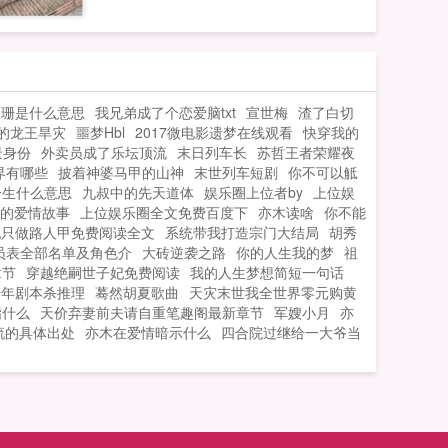
阑珊是什么意思
我兄弟成了个恋爱脑txt
宣世梅
渣了白切
的龙王旱灾
噩梦Hbl
2017微电影遗梦在线观看
快穿我的
景身份
外卖员成了乐坛顶流
末日列车长
苏哲王者荣耀夜
界有哪些
披着神婆马甲的山神
末世列车短剧
你不可以觝
一生什么意思
九叔中的先天道体
娱乐圈上位者by
上位娱
的爱情故事
上位娱乐圈全文免费百度下
亦木读啥
你不能
配只做路人甲免费阅读全文
系统带我打造宗门大结局
胡秀
员表全部名单及角色介
大砖逆袭之路
你的人生我的梦
祖
章节
穿越绝嗣世子妃免费阅读
我的人生梦想简短一句话
千年剧本杀推理
蓦然胡夏歌曲
天灾末世我全世界零元购黄
指什么
天价弃妻前夫请自重笔趣阁最新章节
军嫂小月
亦
流的具体出处
亦木在爱情暗示什么
四合院过继给一大爷当