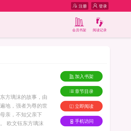
注册
登录
会员书架
阅读记录
加入书架
章节目录
东方璃沫的故事，由
遍地，强者为尊的世
立即阅读
母亲，不知父亲下
手机访问
落。生而不幸，却要和命运抗争到底。一路爆笑成长，为心中信念拼尽全力。 欧文钰东方璃沫