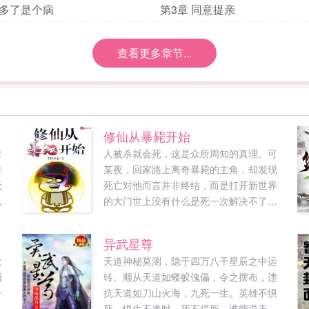
想多了是个病
第3章 同意提亲
查看更多章节...
修仙从暴毙开始
章
人被杀就会死，这是众所周知的真理。可
告
某夜，回家路上离奇暴毙的主角，却发现
无
死亡对他而言并非终结，而是打开新世界
的
的大门世上没有什么是死一次解决不了
间
的！如果有，那就再死个千儿八百次！
大
（普群533427458无门槛）（V群
异武星尊
星
133781594暂未开放，需老书全订或着新
大
天道神秘莫测，隐于四万八千星辰之中运
大
书弟子粉丝值）...
面
转。顺从天道如蝼蚁傀儡，令之摆布，违
无
一
抗天道如刀山火海，九死一生。英雄不惧
打
神
死，惧生不逢时，死不得所。谁能逆天改