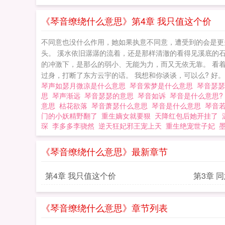
《琴音缭绕什么意思》第4章 我只值这个价
不同意也没什么作用，她如果执意不同意，遭受到的会是更
头。 溪水依旧潺潺的流着，还是那样清澈的看得见溪底的
的冲激下，是那么的弱小、无能为力，而又无依无靠。 看着
过身，打断了东方云宇的话。 我想和你谈谈，可以么? 好。 东
琴声如瑟月微凉是什么意思
琴音萦梦是什么意思
琴音瑟
思
琴声渐远
琴音瑟瑟的意思
琴音如诉
琴音是什么意思
意思
枯花欲落
琴音萧瑟什么意思
琴音是什么意思
琴音
门的小妖精野翻了
重生嫡女就要狠
天降红包后她开挂了
琛
李多多李骁然
逆天狂妃邪王宠上天
重生绝宠世子妃
《琴音缭绕什么意思》最新章节
第4章 我只值这个价
第3章 
《琴音缭绕什么意思》章节列表