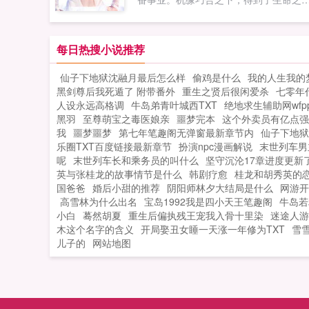
生打死。不知道完成了多少纪元的演化
的这一丝真灵。得神位，凝神格，成为
奇点空间终于被打的空间破碎。外界虚
底下唯一的一个神。...
涌入，奇点空间爆开，即便是神魔也被..
每日热搜小说推荐
仙子下地狱沈融月最后怎么样
偷鸡是什么
我的人生我的
黑剑尊后我死遁了 附带番外
重生之贤后很闲爱杀
七零年
人设永远高格调
牛岛弟青叶城西TXT
绝地求生辅助网wfpp
黑羽
至尊萌宝之毒医娘亲
噩梦完本
这个外卖员有亿点强
我
噩梦噩梦
第七年笔趣阁无弹窗最新章节内
仙子下地狱
乐圈TXT百度链接最新章节
扮演npc漫画解说
末世列车男
呢
末世列车长和乘务员的叫什么
坚守沉沦17章进度更新
英与张桂龙的故事情节是什么
韩剧疗愈
桂龙和胡秀英的
国爸爸
婚后小甜的推荐
阴阳师林夕大结局是什么
网游开
高雪林为什么出名
宝岛1992我是四小天王笔趣阁
牛岛若
小白
蓦然胡夏
重生后偏执残王宠我入骨十里染
迷途人游
木这个名字的含义
开局娶丑女睡一天涨一年修为TXT
雪
儿子的
网站地图