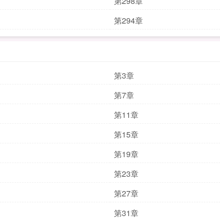
第298章
第294章
第3章
第7章
第11章
第15章
第19章
第23章
第27章
第31章