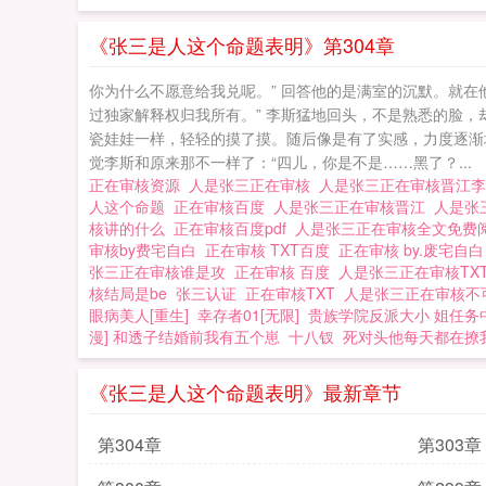
《张三是人这个命题表明》第304章
你为什么不愿意给我兑呢。” 回答他的是满室的沉默。就在
过独家解释权归我所有。” 李斯猛地回头，不是熟悉的脸，
瓷娃娃一样，轻轻的摸了摸。随后像是有了实感，力度逐渐增大
觉李斯和原来那不一样了：“四儿，你是不是……黑了？...
正在审核资源
人是张三正在审核
人是张三正在审核晋江
人这个命题
正在审核百度
人是张三正在审核晋江
人是张
核讲的什么
正在审核百度pdf
人是张三正在审核全文免费
审核by费宅自白
正在审核 TXT百度
正在审核 by.废宅自
张三正在审核谁是攻
正在审核 百度
人是张三正在审核TX
核结局是be
张三认证
正在审核TXT
人是张三正在审核
眼病美人[重生]
幸存者01[无限]
贵族学院反派大小 姐任务
漫] 和透子结婚前我有五个崽
十八钗
死对头他每天都在撩
《张三是人这个命题表明》最新章节
第304章
第303章