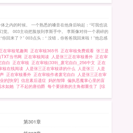
身体之内的时候。 一个熟悉的嗓音在他身后响起：“可我也说
觉。 003主动把脸放到李斯手中。 李斯像对待一个易碎的
回来了？” 003点头：“ 没错，你爸爸我回来啦！”他总感
正在审核笔趣阁
正在审核365书
正在审核免费观看
张三是
TXT当书网
正在审核阅读
人是张三正在审核番外
正在审
废宅自白
正在审核
正在审核(339)_废宅自白_256中文
正在
审核在线阅读
人是张三正在审核讲的什么
人是张三
人是
有声
正在审核番外
正在审核作者废宅自白
人是张三正在审
业的[快穿]
信息素后遗症
妈的智障
偏执恶魔掌心里的盲
祸水如她
了不起的唐伯爵
每个要拯救的主角都重生了
[综
第301章