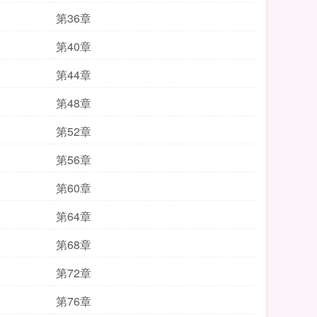
第36章
第40章
第44章
第48章
第52章
第56章
第60章
第64章
第68章
第72章
第76章