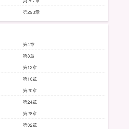
第297章
第293章
第4章
第8章
第12章
第16章
第20章
第24章
第28章
第32章