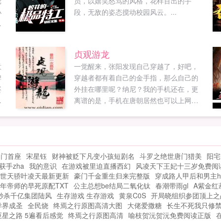
轮
员，以嬉笑怒骂的风格，花样百出的手
小
段，无敌的姿态搅动校园风云。...
，
是
贞观游龙
底
意
一觉醒来，张阳发现自己穿越了，好吧，
打
牌
穿越者都有着自己的金手指，那么自己的
婆
外挂在哪里呢？纳尼？我的手机还在，更
，
离谱的是，手机在唐朝居然也可以上网！
那可真是一切敌人在我的神器手机面前都
完
是纸老虎啊！hahaha于是乎，张阳在古代
过上了有事上百度，无事玩qq的美好生活
搞笑大唐正式改名贞观游龙疯狂我也建了
名门首座
宋星钰
财神被贬下凡变小孩短剧名
斗罗之绝世唐门猎美
阳宅
一个群有兴趣的都可以加，没有限制
获手zha
我的意识
在游戏被里迫直播西幻
风凌天下王妃十三岁免费阅
251967747...
世天骄叶凌天最新更新
豪门千金重生归来完整版
穿成路人甲后和男主h
年帝师的早死原配TXT
公主总想be结局二氧化钛
春潮带雨gl
A紫金红
秒杀千亿集团陆风
生存游戏 生存游戏
黄泉C0S
开局晓组织参团顶上之
异界成圣
全民烧
终焉之行原图高清大图
大佬爱撒糖
长生不死我只修
巨星之路 5遍看后感觉
终焉之行原图高清
喻枝贺沅贺沅免费阅读正版