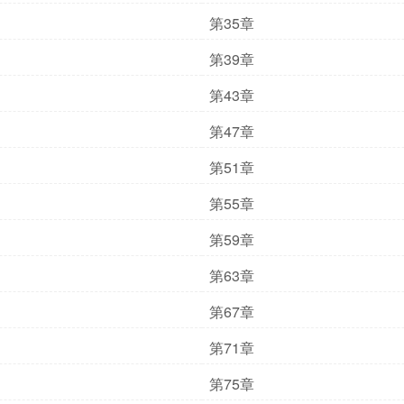
第35章
第39章
第43章
第47章
第51章
第55章
第59章
第63章
第67章
第71章
第75章