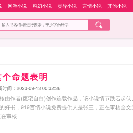
说
网游小说
科幻小说
灵异小说
言情小说
其他小说
这个命题表明
时间：2023-09-13 00:32:36
核由作者(废宅自白)创作连载作品，该小说情节跌宕起伏
的好书，919言情小说免费提供人是张三，正在审核全文
，正在审核