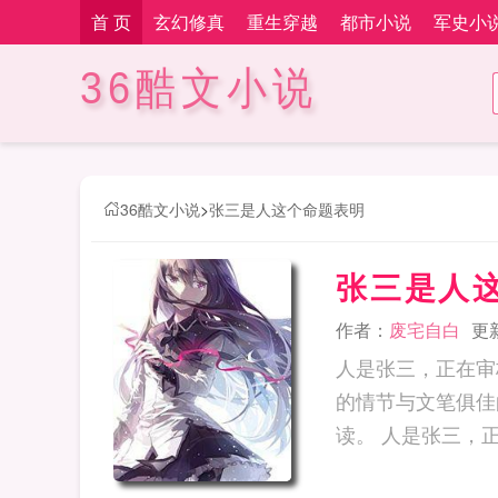
首 页
玄幻修真
重生穿越
都市小说
军史小
36酷文小说
36酷文小说
>
张三是人这个命题表明
张三是人
作者：
废宅自白
更新
人是张三，正在审
的情节与文笔俱佳
读。 人是张三