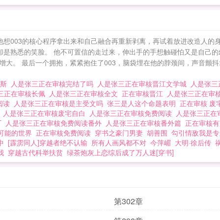
他想003的核心程序拿出来和自己融合再重新剥离，再试着放进改造人的
却是熟悉的笑脸。 他不可置信的走过来，伸出手的手想触碰怕又是自己的幻
。 最后一个拥抱，紧紧抱住了003，脑袋埋在他的脖颈间，声音颤抖:“你
李斯
人是张三正在审核完结了吗
人是张三正在审核晋江文学城
人是张三
三正在审核长佩
人是张三正在审核全文
正在审核晋江
人是张三正在审核
阅读
人是张三正在审核是主受文吗
张三是人这个命题表明
正在审核 
白
人是张三正在审核废宅自白
人是张三正在审核免费阅读
人是张三正在
T
人是张三正在审核免费阅读番外
人是张三正在审核番外篇
正在审核
不可能的世界
正在审核免费阅读
穿书之豪门男妻
胡善围
勾引情敌我是专
中
[霹雳同人]穿越者绝不认输
所有人画风都不对
今萍嵋
大明·徐后传
我
穿越古代科举扶贫
绿茶炮灰上恋综后成了万人迷[穿书]
第302章