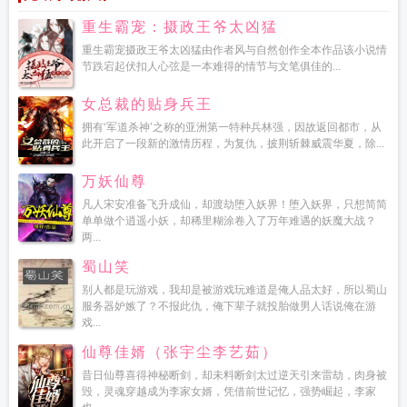
重生霸宠：摄政王爷太凶猛
重生霸宠摄政王爷太凶猛由作者风与自然创作全本作品该小说情
节跌宕起伏扣人心弦是一本难得的情节与文笔俱佳的...
女总裁的贴身兵王
拥有‘军道杀神’之称的亚洲第一特种兵林强，因故返回都市，从
此开启了一段新的激情历程，为复仇，披荆斩棘威震华夏，除...
万妖仙尊
凡人宋安准备飞升成仙，却渡劫堕入妖界！堕入妖界，只想简简
单单做个逍遥小妖，却稀里糊涂卷入了万年难遇的妖魔大战？
两...
蜀山笑
别人都是玩游戏，我却是被游戏玩难道是俺人品太好，所以蜀山
服务器妒嫉了？不报此仇，俺下辈子就投胎做男人话说俺在游
戏...
仙尊佳婿（张宇尘李艺茹）
昔日仙尊喜得神秘断剑，却未料断剑太过逆天引来雷劫，肉身被
毁，灵魂穿越成为李家女婿，凭借前世记忆，强势崛起，李家