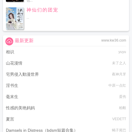
也...
神仙们的团宠
...
最新更新
www.kw36.com
相识
yuyu
山花漫情
未了之人
宅男侵入動漫世界
夜神月牙
淫书生
中原一点红
毫末生
蛋伤
性感的美艳妈妈
柏毅
夏宫
VEDETT
Damsels in Distress（bdsm短篇合集）
蝎子尾巴