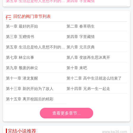
第五章 生活总是给人意想不到的惊
第四章 字里藏情
喜
回忆的阀门
章节列表
第一章 最好的开始
第二章 春草萌生
第三章 互赠情书
第四章 字里藏情
第五章 生活总是给人意想不到的惊
第六章 元旦庆典
喜
第七章 林尘出事
第八章 变故再生思沐离开
第九章 颓废的林尘
第十章 来吧
第十一章 潜龙复醒
第十二章 高中生活就这么结束了
第十三章 新的开始为了故人
第十四章 兄弟一生一起走
第十五章 离开校园后的精彩
查看更多章节...
完结小说推荐
www.kw36.com