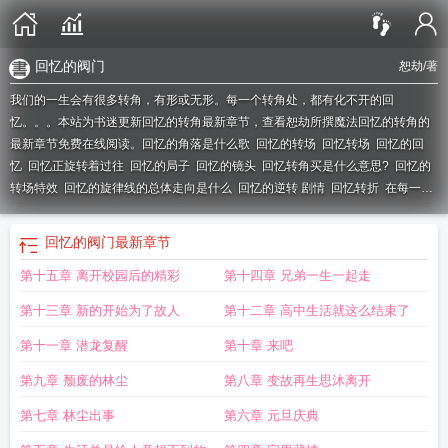
回忆的阀门
恕劫
/著
我们的一生会有很多转角，有形或无形。每一个转角处，都有化不开的回
忆。。。本站为书迷更新回忆的转角最新章节，查看恕劫所撰魔法回忆的转角的
最新章节免费在线阅读。
回忆的角落是什么歌
回忆的转场
回忆转场
回忆的回
忆
回忆正旋转着过往
回忆的局子
回忆的镜头
回忆转角买是什么意思?
回忆的
转场特效
回忆的旋律线的总体走向是什么
回忆的逆转 剧情
回忆转折
在每一个
回忆的转角处
转到回忆的转场用什么好
回忆的角落作文600字记叙文
转角的回
忆是什么意思
转入回忆的句子
回忆辗转
回忆辗转反侧
回忆转身
回忆用什么转
回忆的阀门
最新章节
场
回忆的视角
回忆转角的意思是什么
回忆辗转反侧 最后痛彻心扉
在回忆的转
第十五章 离开校园后的精彩
第十四章 兄弟一生一起走
角
回忆辗转来回是什么意思
回忆的角落
回忆的方向
回忆转换的好处
旋转的回
忆
转角的回眸歌词
回忆用哪种转场
回忆转移
转角的回眸歌曲
电视背景回忆转
第十三章 新的开始为了故人
第十二章 高中生活就这么结束了
角怎么设置
歌曲转角的回眸
回忆的转折句
回忆的漩涡是什么意思
回忆里的逆
转
记忆的回旋
回忆中旋转
回忆的篇章
回忆辗转来回哪首歌曲
回忆的逆转
回
第十一章 潜龙复醒
第十章 来吧
忆用哪个转场
回忆的旋律
回忆的阀门
第九章 颓废的林尘
第八章 变故再生思沐离开
第七章 林尘出事
第六章 元旦庆典